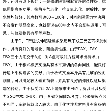
外，还具有以下长处：一是修建隔震橡胶支座耐久性好，抗
低周期疲惫功用、抗热空气老化、抗臭氧老化、耐酸性、耐
水性均较好，其寿数可达80～100年，时间的隔震力学功用
不会发作明显变化，也就是说在80年之内不会影响运用，可
见，与修建物具有平等寿数。
由于D、F型建筑伸缩缝整条采用氯丁或三元乙丙橡胶制
作，具有良好的耐老化、耐曲挠性能。由于FAX、FAY、
FBX三个力汇交于A点，对A点写取矩方程可求出待求力
FBY。由于板式橡胶支座具有水平剪切的各向同性，能良好
传递上部构造多的变形。由于板式支座本身具有足够的竖向
刚度，可以满足较大垂直荷载，并具有良好的弹性以适应梁
端的转动。由于从受力5-2A上能够求出FBY，所以可以从受
力5-2C中求出FBX。由于各省之间情况各异，经济增长点各
不相同，车辆荷载出入较大。由于化学注浆材料具有良好的