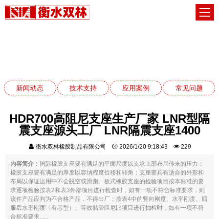
新闻动态
网站首页
新闻动态
新闻动态
技术支持
应用案例
常见问题
HDR700高阻尼支座生产厂家 LNR型隔
震支座源头工厂 LNR隔震支座1400
衡水双林橡胶制品有限公司
2026/1/20 9:18:43
229
内容简介：
国际橡胶支座要有满足的平面尺度以支承上部布局传来的压力；
橡胶支座要有满足的厚度以容纳程度位移和转角；支座要具有适合的外形和
布局以保证运用中不会脱空或滑跑。板式橡胶支座的检验项目按本标准的要
求逐项检验按表2和表3外部项目进行检查时，如有一项不符合标准要求，则
该件产品应判为不合格产品，不得出厂；按表4中的竖向刚度、水平刚度、屈
服后水平刚度〔有芯型）、等效黏滞阻尼比项目进行抽检时，如有一项不符
合标准要求......