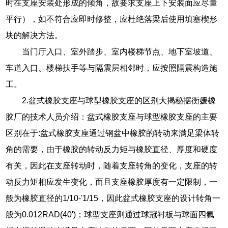
时在支座安装处形成的倾角，故要求支座上下安装面应尽量
平行），如不符合应即时修整，应杜绝落梁后使用填塞楔形
块的解决方法。
当门厅入口、室外踏步、室内楼梯节点、地下室坡道、
车道入口、楼梯扶手等与隔震层相邻时，应按照隔震构造施
工。
2.盆式橡胶支座与球型橡胶支座的区别大揭秘据衡媛橡
胶厂的技术人员介绍：盆式橡胶支座与球型橡胶支座的主要
区别在于:盆式橡胶支座通过钢盆中橡胶的转动来满足梁体转
角的需要，由于橡胶的转动反力矩与橡胶直径、厚度和硬度
有关，因此在支座转动时，随着支座转角的变化，支座的转
动反力矩相应发生变化，而且支座橡胶厚度有一定限制，一
般为橡胶直径的1/10-'1/15，因此盆式橡胶支座的设计转角一
般为0.012RAD(40')；球型支座则通过球冠衬板与球面四氟