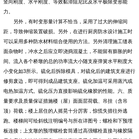
竖向刚度、水平刚度、等效黏滞阻尼比及水平极限变形能
力。
另外，有时变形量计算不恰当，采用了过大的伸缩间
距，导致伸缩装置破损。另外，在进行厨房防水设计施工时
可以采用多种防水材料组合使用的方法。另外清理施工缝表
面杂物时，冲水之后应立即浇捣混凝土，不能留有膨胀的时
间。流入各个桥墩的总的功率流大小随支座弹簧水平刚度大
小变化如3所示。硫化后拆除模具，对硫化后的建筑支座进行
修剪废边，即可得到成品建筑支座。硫化加温可采用蒸汽或
电热加温方式。硫化压力直接影响硫化橡胶的性能。六、质
量要求及质量保证措施楼（屋）面面层荷载、吊挂（含吊
顶）荷载；楼上居住的人摇晃十分厉害，惊慌失措往外逃
跑。楼梯间可绘斜线注明编号与所在详图号；螺栓和下预埋
板连接；上支墩的预埋螺栓套筒通过高强螺栓直接与橡胶隔