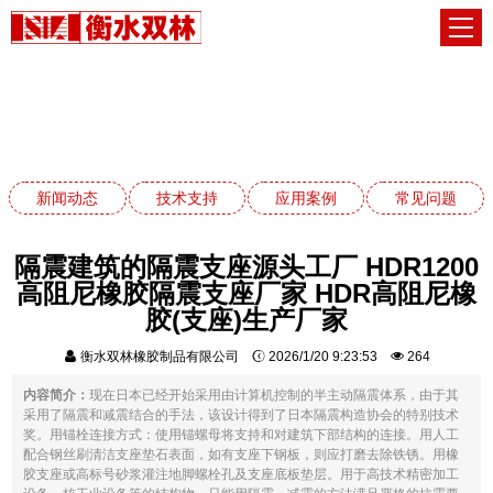
技术支持
网站首页
技术支持
新闻动态
技术支持
应用案例
常见问题
隔震建筑的隔震支座源头工厂 HDR1200
高阻尼橡胶隔震支座厂家 HDR高阻尼橡
胶(支座)生产厂家
衡水双林橡胶制品有限公司
2026/1/20 9:23:53
264
内容简介：
现在日本已经开始采用由计算机控制的半主动隔震体系，由于其
采用了隔震和减震结合的手法，该设计得到了日本隔震构造协会的特别技术
奖。用锚栓连接方式：使用锚螺母将支持和对建筑下部结构的连接。用人工
配合钢丝刷清洁支座垫石表面，如有支座下钢板，则应打磨去除铁锈。用橡
胶支座或高标号砂浆灌注地脚螺栓孔及支座底板垫层。用于高技术精密加工