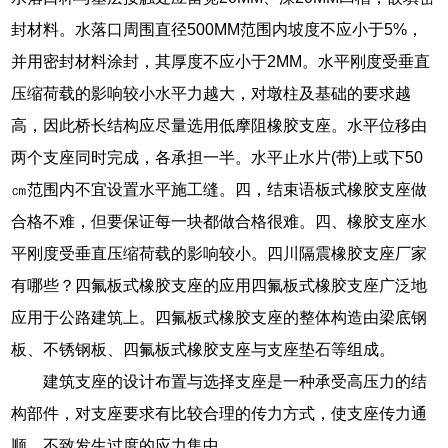
封材料。水落口周围直径500MM范围内坡度不应小于5%，
并用密封材料涂封，其厚度不应小于2MM。水平刚度受垂直
压缩荷载的影响较小水平力越大，对墩柱及基础的要求越
高，因此桥长结构应尽量选用低摩阻橡胶支座。水平位移由
两个支座同时完成，各承担一半。水平止水片(带)上或下50
㎝范围内不宜设置水平施工缝。四，结束语板式橡胶支座做
合格不难，但要保证每一块都做合格很难。四、橡胶支座水
平刚度受垂直压缩荷载的影响较小。四川隔震橡胶支座厂家
有哪些？四氟板式橡胶支座的应用四氟板式橡胶支座广泛地
应用于公路建筑上。四氟板式橡胶支座的整体构造由梁底钢
板、不锈钢板、四氟板式橡胶支座与支座垫石等组成。
建筑支座的设计布置与选择支座是一种承受高压力的结
构部件，对支座要求有比较合理的传力方式，使支座传力通
顺，不致发生过度的应力集中。