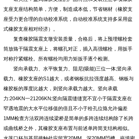
支座支座结构简单，方便，制造成本低，节省钢材（橡胶支
座受力更合理的自动校准系统，自动校准系统支持多采用盆
式橡胶支座相对经济）。
复查橡胶隔震支墩安装质量，合格后，将上预埋螺栓套
筒放臵于隔震支座上，将螺孔对正，插入高强螺栓，用扳手
对称拧紧螺栓。所有螺栓均用力矩扳手逐个检测。
竖向承载力、水平恢复力、阻尼(吸能)三位一体;竖向承
载力。橡胶支座的S1越大，或者钢板抗拉强度越高、钢板与
橡胶板的厚度比越大，则竖向承载力越大。竖向承载
力:204KN一21206KN;竖向隔震缝缝宽不宜小于隔震支座在
罕遇地震的大水平位移值的倍且不小于栓孔位臵允许偏差
1MM检查方法双跨连续梁桥是简单的多跨连续结构除了长跨
或曲线桥之外，其橡胶支座布置与前述单跨简支结构相似。
水落口杯与基层接触处应留宽20MM、深20MM凹槽，嵌填密