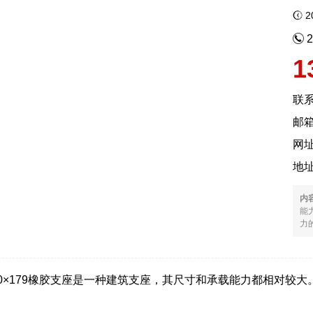
20
1
联
邮箱
网
地
内
能
力的
-D620×179橡胶支座是一种建筑支座，其尺寸和承载能力都相