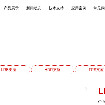
产品展示
新闻动态
技术支持
应用案例
常见问
LRB铅芯橡胶支座系
网站首页
LRB铅芯橡胶支座系列
LRB支座
HDR支座
FPS支座
L
20