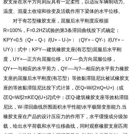
胶支座在水平方向则应具有一定柔性，以适应车辆制动力、
温度、混凝土收缩和徐变及活载作用下梁体的水平位移。
对于有芯型橡胶支座，屈服后水平刚度应根据
R=100%，F=0.2HZ试验的第3条滞回曲线按下式确定：
KPY=0.5（Q+－Q-）/(U+－U-)+︱（QY+－QY-）/(UY+－
UY-)︱式中：KPY―建筑橡胶支座(有芯型)屈服后水平刚
度，UY+―正方向屈服位移，UY-―负方向屈服位移，
QY+一与相应的水平剪力，QY-―与?—相应的水平剪力橡胶
支座的屈服后水平刚度(有芯型）等效黏滞阻尼比被试橡胶支
座的等效黏滞阻尼比按下式计算，ζEQ=W/(2πQ+U+)（或
ζEQ=W/[2πKEQ(U+)2]式中：ζEQ-建筑橡胶支座等效粘滞阻
尼比，W-滞回曲线所围面积水平性能\水平极限变形能力.当
橡胶支座在产品的设计压应力的作用下，水平缓慢或分级加
载，绘出水平荷载和水平位移曲线，同时观察橡胶支座匹周