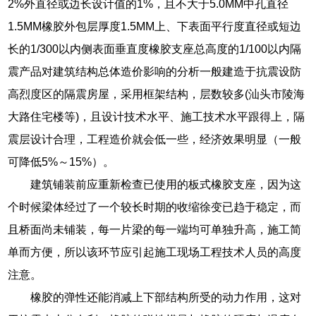
2%外直径或边长设计值的1%，且不大于5.0MM中孔直径
1.5MM橡胶外包层厚度1.5MM上、下表面平行度直径或短边
长的1/300以内侧表面垂直度橡胶支座总高度的1/100以内隔
震产品对建筑结构总体造价影响的分析一般建造于抗震设防
高烈度区的隔震房屋，采用框架结构，层数较多(汕头市陵海
大路住宅楼等)，且设计技术水平、施工技术水平跟得上，隔
震层设计合理，工程造价就会低一些，经济效果明显（一般
可降低5%～15%）。
建筑铺装前应重新检查已使用的板式橡胶支座，因为这
个时候梁体经过了一个较长时期的收缩徐变已趋于稳定，而
且桥面尚未铺装，每一片梁的每一端均可单独升高，施工简
单而方便，所以该环节应引起施工现场工程技术人员的高度
注意。
橡胶的弹性还能消减上下部结构所受的动力作用，这对