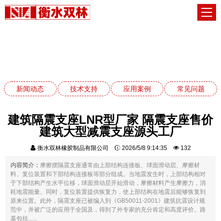
新闻动态
网站首页
新闻动态
新闻动态
技术支持
应用案例
常见问题
建筑隔震支座LNR型厂家 隔震支座售价
建筑大型减震支座源头工厂
衡水双林橡胶制品有限公司
2026/5/8 9:14:35
132
内容简介：
摩擦摆隔震支座通常由上部结构连接板、球面滑动层、摩擦材
料、复位装置和下部结构连接板等部分组成。当地震发生时，上部结构相对
于下部结构产生水平位移，球面滑动层开始滑动，摩擦材料产生摩擦力，消
耗地震能量。同时，复位装置提供恢复力，使上部结构在地震后能够恢复到
原来位置。此外，隔震支座已被编入到《GB50011-2001》建筑抗震设计规
范中，并被广泛的应用于全国及，得到了外专家的充分肯定和高度评价。路
基包括......