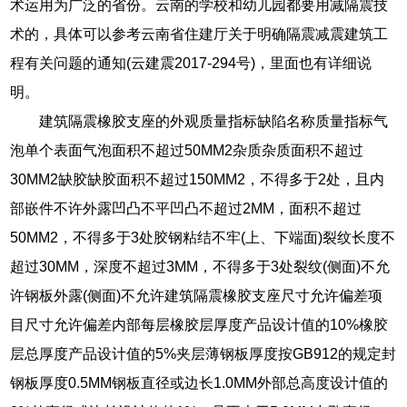
术运用为广泛的省份。云南的学校和幼儿园都要用减隔震技
术的，具体可以参考云南省住建厅关于明确隔震减震建筑工
程有关问题的通知(云建震2017-294号)，里面也有详细说
明。
建筑隔震橡胶支座的外观质量指标缺陷名称质量指标气
泡单个表面气泡面积不超过50MM2杂质杂质面积不超过
30MM2缺胶缺胶面积不超过150MM2，不得多于2处，且内
部嵌件不许外露凹凸不平凹凸不超过2MM，面积不超过
50MM2，不得多于3处胶钢粘结不牢(上、下端面)裂纹长度不
超过30MM，深度不超过3MM，不得多于3处裂纹(侧面)不允
许钢板外露(侧面)不允许建筑隔震橡胶支座尺寸允许偏差项
目尺寸允许偏差内部每层橡胶层厚度产品设计值的10%橡胶
层总厚度产品设计值的5%夹层薄钢板厚度按GB912的规定封
钢板厚度0.5MM钢板直径或边长1.0MM外部总高度设计值的