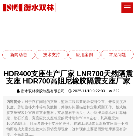
常见问题
网站首页
常见问题
新闻动态
技术支持
应用案例
常见问题
HDR400支座生产厂家 LNR700天然隔震
支座 HDR700高阻尼橡胶隔震支座厂家
衡水双林橡胶制品有限公司
2025/11/10 9:22:03
322
内容简介：
对于存在问题的支座，监理工程师要记录裂缝位置、开裂宽度及
长度、剪切位移大小等相关数据，并做好问题描述和定期观测工作。板式橡
胶支座安装处宜设置支承垫石，支承垫石平面尺寸大小应按局部承压计算确
定，垫石长度、宽度应比支座相应的尺寸增加50MM左右，其高度应为
100MM以上，且应考虑便于支座的更换。在施工现场常见滑板支座由于不滑
动而造成支座发生较大的剪切变形现象，这种现象主要是因滑动摩擦面有杂
质、不光滑或......