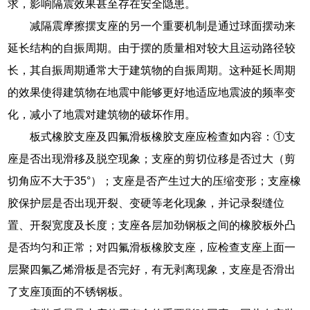
求，影响隔震效果甚至存在安全隐患。
减隔震摩擦摆支座的另一个重要机制是通过球面摆动来
延长结构的自振周期。由于摆的质量相对较大且运动路径较
长，其自振周期通常大于建筑物的自振周期。这种延长周期
的效果使得建筑物在地震中能够更好地适应地震波的频率变
化，减小了地震对建筑物的破坏作用。
板式橡胶支座及四氟滑板橡胶支座应检查如内容：①支
座是否出现滑移及脱空现象；支座的剪切位移是否过大（剪
切角应不大于35°）；支座是否产生过大的压缩变形；支座橡
胶保护层是否出现开裂、变硬等老化现象，并记录裂缝位
置、开裂宽度及长度；支座各层加劲钢板之间的橡胶板外凸
是否均匀和正常；对四氟滑板橡胶支座，应检查支座上面一
层聚四氟乙烯滑板是否完好，有无剥离现象，支座是否滑出
了支座顶面的不锈钢板。