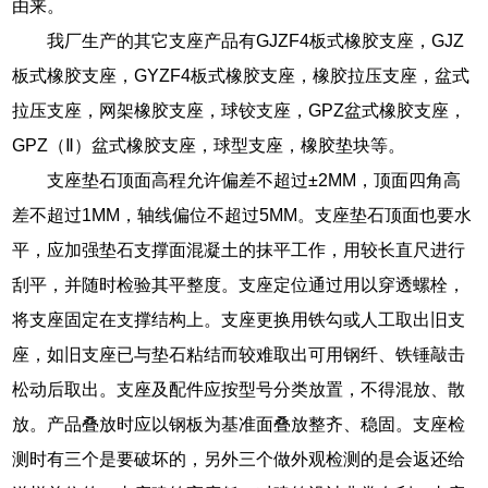
由来。
我厂生产的其它支座产品有GJZF4板式橡胶支座，GJZ
板式橡胶支座，GYZF4板式橡胶支座，橡胶拉压支座，盆式
拉压支座，网架橡胶支座，球铰支座，GPZ盆式橡胶支座，
GPZ（Ⅱ）盆式橡胶支座，球型支座，橡胶垫块等。
支座垫石顶面高程允许偏差不超过±2MM，顶面四角高
差不超过1MM，轴线偏位不超过5MM。支座垫石顶面也要水
平，应加强垫石支撑面混凝土的抹平工作，用较长直尺进行
刮平，并随时检验其平整度。支座定位通过用以穿透螺栓，
将支座固定在支撑结构上。支座更换用铁勾或人工取出旧支
座，如旧支座已与垫石粘结而较难取出可用钢纤、铁锤敲击
松动后取出。支座及配件应按型号分类放置，不得混放、散
放。产品叠放时应以钢板为基准面叠放整齐、稳固。支座检
测时有三个是要破坏的，另外三个做外观检测的是会返还给