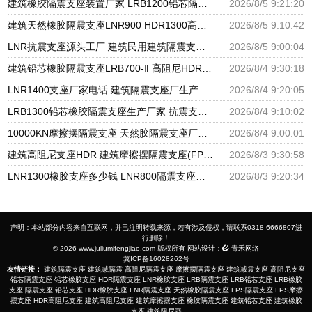
建筑橡胶隔震支座装置厂家 LRB1200铅芯隔震支座生产厂家 建筑楼梯抗震支座
2026/8/5 9:21:20
建筑天然橡胶隔震支座LNR900 HDR1300高阻尼橡胶支座厂家 LNR水平分散形隔震支座生产厂家
2026/8/5 9:10:42
LNR抗震支座源头工厂 建筑民用建筑隔震支座厂家 隔震层橡胶支座什么价格
2026/8/5 9:00:04
建筑铅芯橡胶隔震支座LRB700-Ⅱ 高阻尼HDR橡胶支座厂家 摩擦摆支座价格
2026/8/4 9:30:18
LNR1400支座厂家电话 建筑隔震支座厂生产厂家 抗拔减震支座源头工厂
2026/8/4 9:20:05
LRB1300铅芯橡胶隔震支座生产厂家 抗震支座工厂生产厂家 建筑隔震支座LRB600-Ⅱ生产厂家
2026/8/4 9:10:02
10000KN摩擦摆隔震支座 天然胶隔震支座厂家 减振橡胶隔震支座生产厂家
2026/8/4 9:00:01
建筑高阻尼支座HDR 建筑摩擦摆隔震支座(FPS)厂家 建筑隔震支座工厂
2026/8/3 9:30:58
LNR1300橡胶支座多少钱 LNR800隔震支座生产厂家 LRB600铅芯支座生产厂家
2026/8/3 9:20:34
声明：本站部分内容来自互联网，并已注明转载来源，若有涉及侵权，请联系0318-6666807进
行删除！
© 2026 www.juliumifengjiao.com 版权所有 网站设计：
青禾网络
冀ICP备16028262号
友情链接：
建筑隔震支座
建筑减隔震
高阻尼隔震支座
摩擦摆隔震支座
建筑减震支座
高阻尼支座
铅芯隔震支座
铅芯橡胶支座
HDR隔震支座
LNR橡胶支座
LRB隔震支座
LRB铅芯支座
LRB橡胶
支座
隔震支座
铅芯支座
HDR橡胶支座
LNR隔震支座
天然橡胶隔震支座
FPS隔震支座
FPS摩擦
摆支座
HDR高阻尼支座
建筑高阻尼支座
建筑摩擦摆支座
橡胶隔震支座
建筑铅芯支座
建筑橡胶
支座
建筑阻尼器