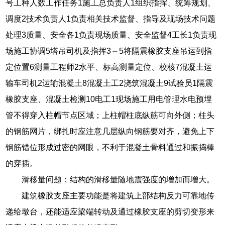
号工种人数工作任务1施工总负责人1组织指挥、统筹规划、
调度2技术负责人1负责相关技术监督、指导及现场技术问题
处理3质量、安全各1负责现场质量、安全监督4工长1负责现
场施工协调5塔吊司机及指挥3～5将隔震橡胶支座吊运到指
定位置6测量工程师2水平、标高测量定位、校核7混凝土运
输车司机2运输混凝土8混凝土工2浇筑混凝土9试验员1隔震
橡胶支座、混凝土检测10电工1现场施工用电管理水电预埋
管不得穿入柱帽节点区域；上柱帽柱底纵筋可向外侧；柱头
的钢筋网片，绑扎时应注意几层纵向钢筋要对齐，避免上下
钢筋错位形成过密的网眼，不利于混凝土骨料通过和振捣棒
的穿插。
滑移量问题：结构的滑移量随地震强度的增加而增大。
建筑橡胶支座主要功能是将建筑上部结构反力可靠地传
递给墩台，还能适应梁端转动及通过橡胶支座的剪切变形来