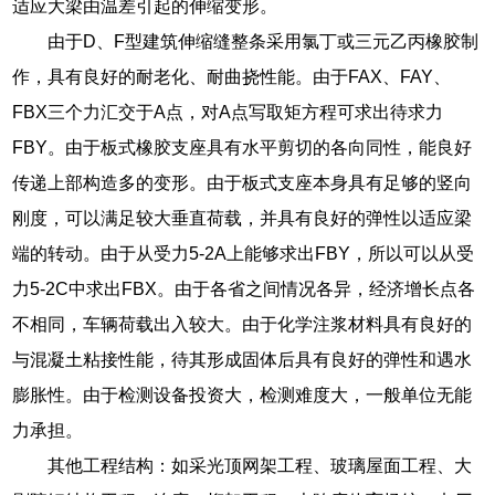
适应大梁由温差引起的伸缩变形。
由于D、F型建筑伸缩缝整条采用氯丁或三元乙丙橡胶制
作，具有良好的耐老化、耐曲挠性能。由于FAX、FAY、
FBX三个力汇交于A点，对A点写取矩方程可求出待求力
FBY。由于板式橡胶支座具有水平剪切的各向同性，能良好
传递上部构造多的变形。由于板式支座本身具有足够的竖向
刚度，可以满足较大垂直荷载，并具有良好的弹性以适应梁
端的转动。由于从受力5-2A上能够求出FBY，所以可以从受
力5-2C中求出FBX。由于各省之间情况各异，经济增长点各
不相同，车辆荷载出入较大。由于化学注浆材料具有良好的
与混凝土粘接性能，待其形成固体后具有良好的弹性和遇水
膨胀性。由于检测设备投资大，检测难度大，一般单位无能
力承担。
其他工程结构：如采光顶网架工程、玻璃屋面工程、大