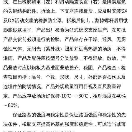
线。层压橡胶轴承（左）和滑动隔震装置（右）是隔震建筑
的关键结构部件。拆除上、下支座连接板后，应及时安装SX
及DX活动支座的橡胶防尘罩。拆模后剔出，割掉螺杆后用微
膨胀砂浆填平。产品出厂检验为盆式橡胶支座生产厂在每批
产品交货前必须进行的检验。产品储存在干燥、通风、无腐
蚀性气体、无阳光（紫外线）照射并远离热源的场所，不得
淋雨。产品及配件应按型号分类放臵，不得混放、散放。产
品叠放时应以钢板为基准面叠放整齐、稳固。产品检查：检
查项目包括：品号、个数、形状、尺寸、外部是否损伤以及
连埋件的防锈情况。产品外观质量可用目视及直尺测量评
定。产品应存放场所好保持-10℃－+30℃，相对湿度在40%
－80%。
保证路基的强度与稳定性是保证路面强度和稳定性的先
决条件，橡胶支座提高路基的强度和稳定性，可以适当减薄